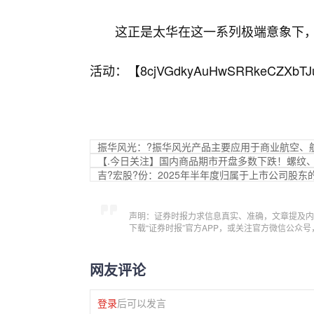
这正是太华在这一系列极端意象下
活动：【
8cjVGdkyAuHwSRRkeCZXbTJ
振华风光：?振华风光产品主要应用于商业航空、
【.今日关注】国内商品期市开盘多数下跌！螺纹
吉?宏股?份：2025年半年度归属于上市公司股东的
声明：证券时报力求信息真实、准确，文章提及内
下载“证券时报”官方APP，或关注官方微信公众
网友评论
登录
后可以发言