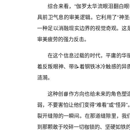
综合来看，“伽罗太华流眼泪翻白眼
具前卫气息的审美逻辑。它利用了“神圣
一种足以消融现实边界的视觉奇观。这是
审美疲劳的强力反击。
在这个信息过载的时代，平庸的华
着反叛眼神、带📝着钢铁冰冷触感的异
涟漪。
这种创📘作方向也给未来的角色塑
弱，不要害怕让他们变得“难看”或“怪
裂开缝隙的一瞬间。在那道缝隙里，我
到那颗敢于咬碎一切枷锁的、坚硬如铁