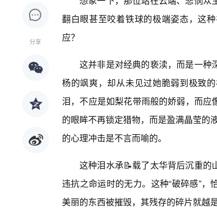
想象一下，那位站在云端、悲悯众
翻白眼甚至咬着铁球的极端姿态，这种
应？
分享
这并非是对经典的亵渎，而是一种
杨的飒爽，却从未见过她脆弱到极致的
泪，不应是如梨花带雨般的娇弱，而应
的眼眸不再锁定猎物，而是盈满晶莹的液
的心理冲击是不言而喻的。
这种泪水承📝载了太华背后沉重的
违抗之命运时的无力。这种“破碎感”，
美丽的东西被摧毁，其残存的碎片就越