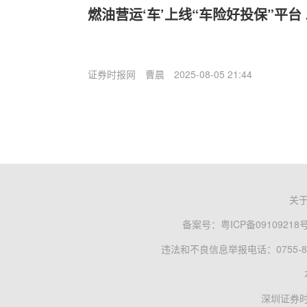
燃油营运‘车’上线“车险好投保”平
证券时报网
曹晨
2025-08-05 21:44
关
备案号：
粤ICP备09109218
违法和不良信息举报电话：0755-83
深圳证券