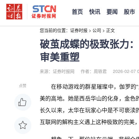
首页
快讯
要闻
股市
您当前的位置：
证券时报
>
公司
>
正文
破茧成蝶的极致张力：
审美重塑
来源：证券时报网
作者：周轶君
2026-02-07 
在移动游戏的群星璀璨中，伽罗的“
点赞
美的高地。她是西岳华山的化身，金色
长久以来，太华在玩家心中是不可亵渎
互联网的解构主义遇上这种极致的完美，